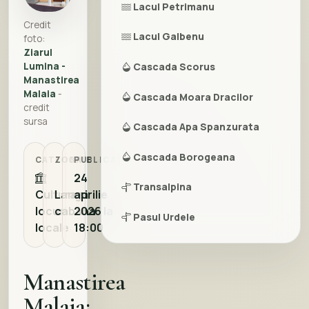
Lacul Petrimanu
Credit
Lacul Galbenu
foto:
Ziarul
Lumina -
Cascada Scorus
Manastirea
Malaia
-
Cascada Moara Dracilor
credit
sursa
Cascada Apa Spanzurata
Cascada Borogeana
CATEGORIE
ZONA
PUBLICAT
24
Transalpina
Cultura si
Langa
aprilie
locuri
cabana
2026 la
Pasul Urdele
locale
18:00
Obarsia Lotrului
Manastirea
Cheile Latoritei
Malaia:
Parcul National Buila-