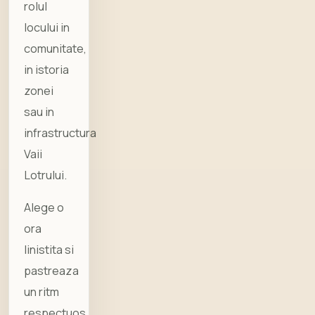
rolul
locului in
comunitate,
in istoria
zonei
sau in
infrastructura
Vaii
Lotrului.
Alege o
ora
linistita si
pastreaza
un ritm
respectuos.