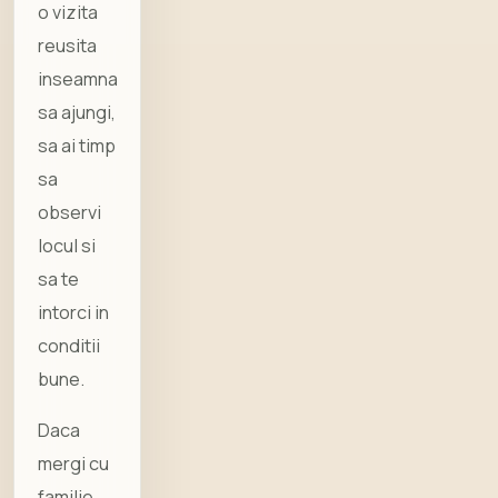
o vizita
reusita
inseamna
sa ajungi,
sa ai timp
sa
observi
locul si
sa te
intorci in
conditii
bune.
Daca
mergi cu
familie