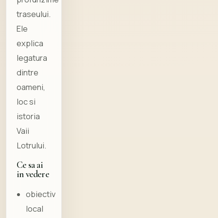
traseului.
Ele
explica
legatura
dintre
oameni,
loc si
istoria
Vaii
Lotrului.
Ce sa ai
in vedere
obiectiv
local