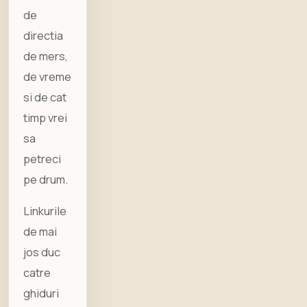
de
directia
de mers,
de vreme
si de cat
timp vrei
sa
petreci
pe drum.
Linkurile
de mai
jos duc
catre
ghiduri