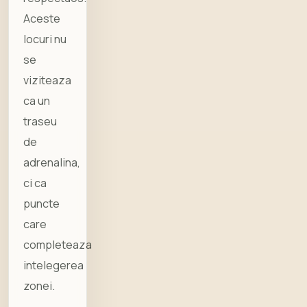
Aceste
locuri nu
se
viziteaza
ca un
traseu
de
adrenalina,
ci ca
puncte
care
completeaza
intelegerea
zonei.