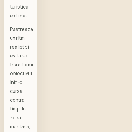
turistica
extinsa.
Pastreaza
un ritm
realist si
evita sa
transformi
obiectivul
intr-o
cursa
contra
timp. In
zona
montana,