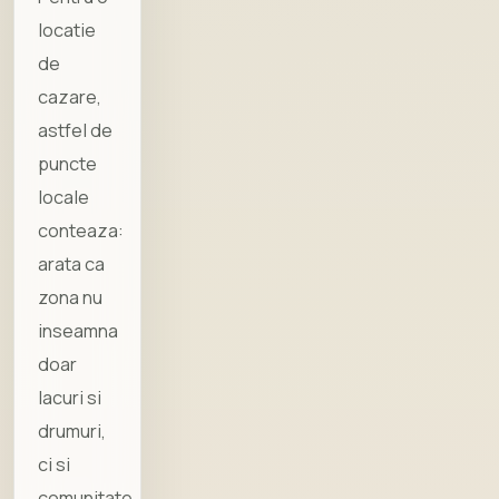
locatie
de
cazare,
astfel de
puncte
locale
conteaza:
arata ca
zona nu
inseamna
doar
lacuri si
drumuri,
ci si
comunitate.