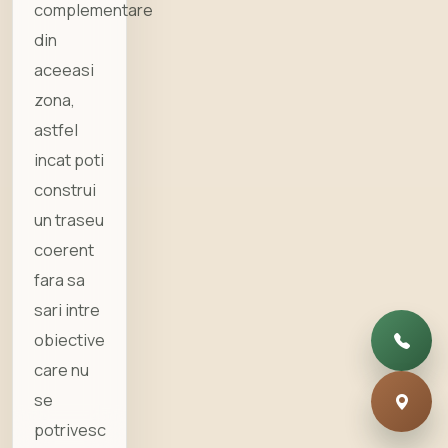
complementare
din
aceeasi
zona,
astfel
incat poti
construi
un traseu
coerent
fara sa
sari intre
obiective
care nu
se
potrivesc