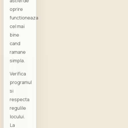
astfel de
oprire
functioneaza
cel mai
bine
cand
ramane
simpla.
Verifica
programul
si
respecta
regulile
locului.
La