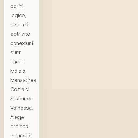
opriri
logice,
cele mai
potrivite
conexiuni
sunt
Lacul
Malaia,
Manastirea
Cozia si
Statiunea
Voineasa.
Alege
ordinea
in functie