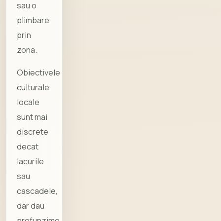
sau o
plimbare
prin
zona.
Obiectivele
culturale
locale
sunt mai
discrete
decat
lacurile
sau
cascadele,
dar dau
profunzime