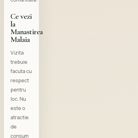
Ce vezi
la
Manastirea
Malaia
Vizita
trebuie
facuta cu
respect
pentru
loc. Nu
este o
atractie
de
consum