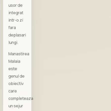
usor de
integrat
intr-o zi
fara
deplasari
lungi.
Manastirea
Malaia
este
genul de
obiectiv
care
completeaza
un sejur