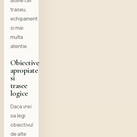
altele cer
traseu,
echipament
si mai
multa
atentie.
Obiective
apropiate
si
trasee
logice
Daca vrei
sa legi
obiectivul
de alte