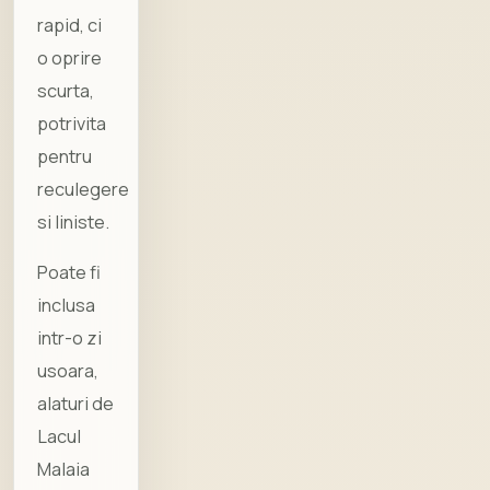
rapid, ci
o oprire
scurta,
potrivita
pentru
reculegere
si liniste.
Poate fi
inclusa
intr-o zi
usoara,
alaturi de
Lacul
Malaia