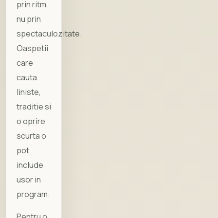
prin ritm,
nu prin
spectaculozitate.
Oaspetii
care
cauta
liniste,
traditie si
o oprire
scurta o
pot
include
usor in
program.
Pentru o