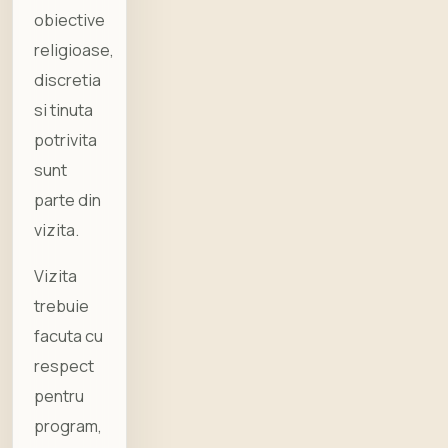
obiective
religioase,
discretia
si tinuta
potrivita
sunt
parte din
vizita.
Vizita
trebuie
facuta cu
respect
pentru
program,