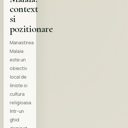
Vanturarita
context
si
Domeniul Schiabil
Transalpina
pozitionare
Statiunea Voineasa
Manastirea
Pestera Laptelui
Malaia
este un
Iezerul Latoritei
obiectiv
Manastirea Malaia
local de
liniste si
Uzina Hidroelectrica Ciunget
cultura
Dino Parc Rasnov
religioasa.
Manastirea Cozia
Intr-un
ghid