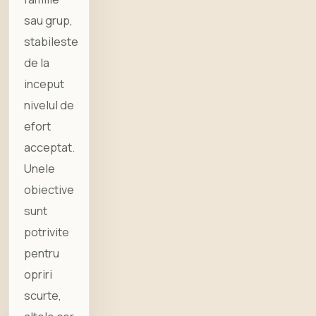
sau grup,
stabileste
de la
inceput
nivelul de
efort
acceptat.
Unele
obiective
sunt
potrivite
pentru
opriri
scurte,