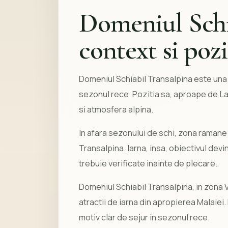
Domeniul Schi
context si poz
Domeniul Schiabil Transalpina este una d
sezonul rece. Pozitia sa, aproape de La
si atmosfera alpina.
In afara sezonului de schi, zona ramane
Transalpina. Iarna, insa, obiectivul devine
trebuie verificate inainte de plecare.
Domeniul Schiabil Transalpina, in zona 
atractii de iarna din apropierea Malaiei.
motiv clar de sejur in sezonul rece.