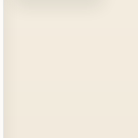
Obarsia Lotrului
Cheile Latoritei
Parcul National Buila-
Vanturarita
Domeniul Schiabil
Transalpina
Statiunea Voineasa
Pestera Laptelui
Iezerul Latoritei
Manastirea Malaia
Uzina Hidroelectrica Ciunget
Dino Parc Rasnov