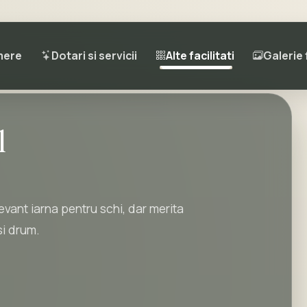
mere
Dotari si servicii
Alte facilitati
Galerie
l
vant iarna pentru schi, dar merita
si drum.