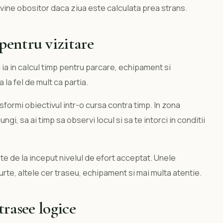
evine obositor daca ziua este calculata prea strans.
pentru vizitare
ia in calcul timp pentru parcare, echipament si
la fel de mult ca partia.
nsformi obiectivul intr-o cursa contra timp. In zona
gi, sa ai timp sa observi locul si sa te intorci in conditii
te de la inceput nivelul de efort acceptat. Unele
urte, altele cer traseu, echipament si mai multa atentie.
trasee logice