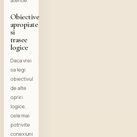
atentie.
Obiective
apropiate
si
trasee
logice
Daca vrei
sa legi
obiectivul
de alte
opriri
logice,
cele mai
potrivite
conexiuni