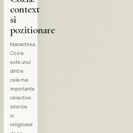
Vanturarita
context
si
Domeniul Schiabil
Transalpina
pozitionare
Statiunea Voineasa
Manastirea
Pestera Laptelui
Cozia
este unul
Iezerul Latoritei
dintre
Manastirea Malaia
cele mai
importante
Uzina Hidroelectrica Ciunget
obiective
Dino Parc Rasnov
istorice
Manastirea Cozia
si
religioase