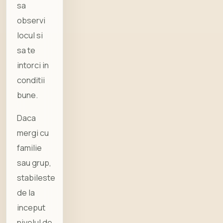
sa
observi
locul si
sa te
intorci in
conditii
bune.
Daca
mergi cu
familie
sau grup,
stabileste
de la
inceput
nivelul de