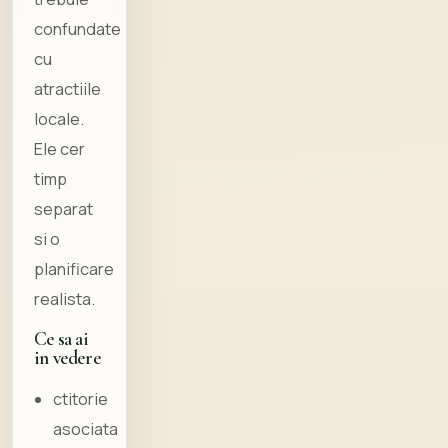
confundate
cu
atractiile
locale.
Ele cer
timp
separat
si o
planificare
realista.
Ce sa ai
in vedere
ctitorie
asociata