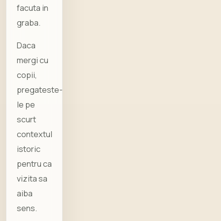
facuta in
graba.
Daca
mergi cu
copii,
pregateste-
le pe
scurt
contextul
istoric
pentru ca
vizita sa
aiba
sens.