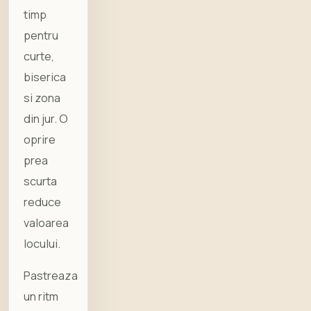
timp
pentru
curte,
biserica
si zona
din jur. O
oprire
prea
scurta
reduce
valoarea
locului.
Pastreaza
un ritm