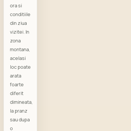
ora si
conditiile
din ziua
vizitei. In
zona
montana,
acelasi
loc poate
arata
foarte
diferit
dimineata,
la pranz
sau dupa
o