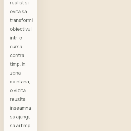
realist si
evita sa
transformi
obiectivul
intr-o
cursa
contra
timp. In
zona
montana,
o vizita
reusita
inseamna
sa ajungi,
sa ai timp