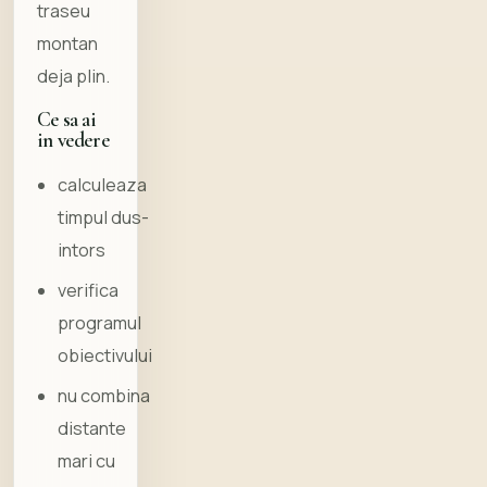
traseu
montan
deja plin.
Ce sa ai
in vedere
calculeaza
timpul dus-
intors
verifica
programul
obiectivului
nu combina
distante
mari cu