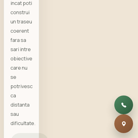
incat poti
construi
un traseu
coerent
fara sa
sari intre
obiective
care nu
se
potrivesc
ca
distanta
sau
dificultate.