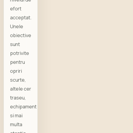
efort
acceptat.
Unele
obiective
sunt
potrivite
pentru
opriri
scurte,
altele cer
traseu,
echipament
si mai
multa