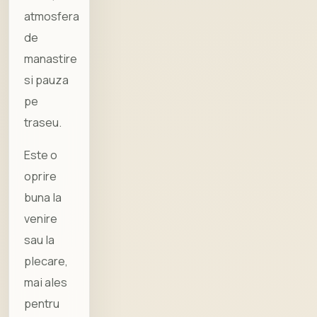
atmosfera
de
manastire
si pauza
pe
traseu.
Este o
oprire
buna la
venire
sau la
plecare,
mai ales
pentru