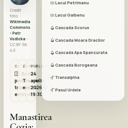
Lacul Petrimanu
Credit
Lacul Galbenu
foto:
Wikimedia
Commons
Cascada Scorus
- Petr
Vodicka
-
Cascada Moara Dracilor
CC BY-SA
4.0
Cascada Apa Spanzurata
Cascada Borogeana
CATEGORIE
ZONA
PUBLICAT
Bonus
24
Transalpina
pentru
Traseu
aprilie
trasee
extins
2026 la
Pasul Urdele
extinse
19:30
Obarsia Lotrului
Manastirea
Cheile Latoritei
Cozia:
Parcul National Buila-