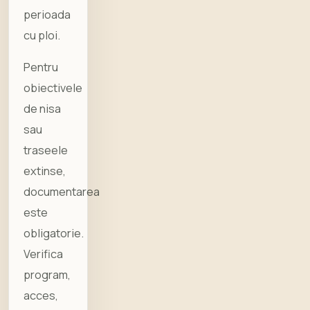
perioada
cu ploi.
Pentru
obiectivele
de nisa
sau
traseele
extinse,
documentarea
este
obligatorie.
Verifica
program,
acces,