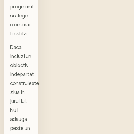
programul
si alege
o ora mai
linistita.
Daca
incluzi un
obiectiv
indepartat,
construieste
ziua in
jurul lui.
Nu il
adauga
peste un