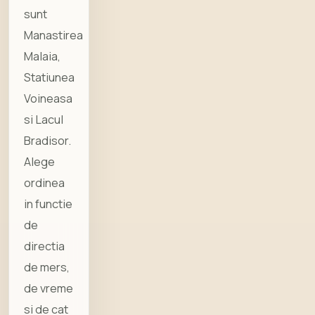
sunt
Manastirea
Malaia,
Statiunea
Voineasa
si Lacul
Bradisor.
Alege
ordinea
in functie
de
directia
de mers,
de vreme
si de cat