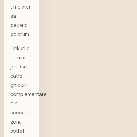
timp vrei
sa
petreci
pe drum.
Linkurile
de mai
jos duc
catre
ghiduri
complementare
din
aceeasi
zona,
astfel