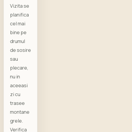
Vizita se
planifica
cel mai
bine pe
drumul
de sosire
sau
plecare,
nu in
aceeasi
zi cu
trasee
montane
grele.
Verifica